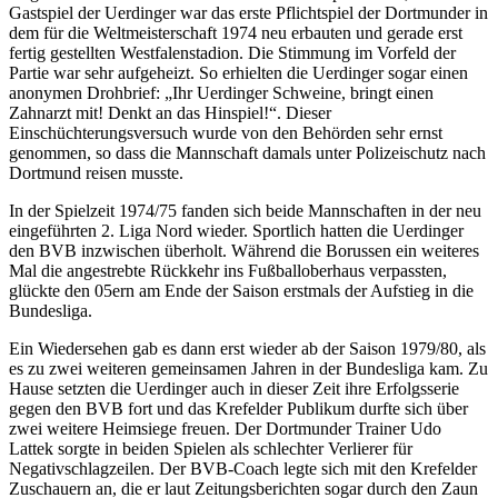
Gastspiel der Uerdinger war das erste Pflichtspiel der Dortmunder in
dem für die Weltmeisterschaft 1974 neu erbauten und gerade erst
fertig gestellten Westfalenstadion. Die Stimmung im Vorfeld der
Partie war sehr aufgeheizt. So erhielten die Uerdinger sogar einen
anonymen Drohbrief: „Ihr Uerdinger Schweine, bringt einen
Zahnarzt mit! Denkt an das Hinspiel!“. Dieser
Einschüchterungsversuch wurde von den Behörden sehr ernst
genommen, so dass die Mannschaft damals unter Polizeischutz nach
Dortmund reisen musste.
In der Spielzeit 1974/75 fanden sich beide Mannschaften in der neu
eingeführten 2. Liga Nord wieder. Sportlich hatten die Uerdinger
den BVB inzwischen überholt. Während die Borussen ein weiteres
Mal die angestrebte Rückkehr ins Fußballoberhaus verpassten,
glückte den 05ern am Ende der Saison erstmals der Aufstieg in die
Bundesliga.
Ein Wiedersehen gab es dann erst wieder ab der Saison 1979/80, als
es zu zwei weiteren gemeinsamen Jahren in der Bundesliga kam. Zu
Hause setzten die Uerdinger auch in dieser Zeit ihre Erfolgsserie
gegen den BVB fort und das Krefelder Publikum durfte sich über
zwei weitere Heimsiege freuen. Der Dortmunder Trainer Udo
Lattek sorgte in beiden Spielen als schlechter Verlierer für
Negativschlagzeilen. Der BVB-Coach legte sich mit den Krefelder
Zuschauern an, die er laut Zeitungsberichten sogar durch den Zaun