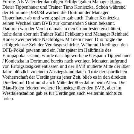
Furore. Als Väter der damaligen Erfolge galten Manager
Hans-
Dieter Tippenhauer
und Trainer
Timo Konietzka
. Schon während
der Hinrunde 1983/84 warben die Dortmunder Manager
Tippenhauer ab und wenig später gab auch Trainer Konietzka
seinen Wechsel zum BVB zur kommenden Saison bekannt.
Dadurch war der Verein damals in den Grundfesten erschüttert,
holte dann aber mit Trainer Kalli Feldkamp und Manager Reinhard
Roder zwei perfekte Nachfolger. Mit dem neuen Duo folgte die
erfolgreichste Zeit der Vereinsgeschichte. Während Uerdingen den
DFB-Pokal gewann und ein Jahr später im Halbfinale des
Europapokals stand, wurde das abgeworbene Gespann Tippenhauer
/ Konietzka in Dortmund bereits nach wenigen Monaten aufgrund
von Erfolgslosigkeit entlassen und der BVB mutierte Mitte der 80er
Jahre plötzlich zu einem Abstiegskandidaten. Trotz der sportlichen
Vorherrschaft der Uerdinger zu jener Zeit, blieb es in den direkten
Duellen mit Dortmund auch Mitte der 80er Jahre beim Alten: Die
Blau-Roten feierten weitere Heimsiege über den BVB, aber im
Westfalenstadion gab es für Uerdingen auch weiterhin nichts zu
holen.