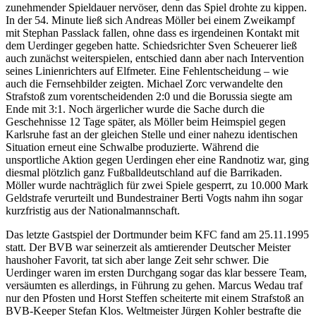
zunehmender Spieldauer nervöser, denn das Spiel drohte zu kippen.
In der 54. Minute ließ sich Andreas Möller bei einem Zweikampf
mit Stephan Passlack fallen, ohne dass es irgendeinen Kontakt mit
dem Uerdinger gegeben hatte. Schiedsrichter Sven Scheuerer ließ
auch zunächst weiterspielen, entschied dann aber nach Intervention
seines Linienrichters auf Elfmeter. Eine Fehlentscheidung – wie
auch die Fernsehbilder zeigten. Michael Zorc verwandelte den
Strafstoß zum vorentscheidenden 2:0 und die Borussia siegte am
Ende mit 3:1. Noch ärgerlicher wurde die Sache durch die
Geschehnisse 12 Tage später, als Möller beim Heimspiel gegen
Karlsruhe fast an der gleichen Stelle und einer nahezu identischen
Situation erneut eine Schwalbe produzierte. Während die
unsportliche Aktion gegen Uerdingen eher eine Randnotiz war, ging
diesmal plötzlich ganz Fußballdeutschland auf die Barrikaden.
Möller wurde nachträglich für zwei Spiele gesperrt, zu 10.000 Mark
Geldstrafe verurteilt und Bundestrainer Berti Vogts nahm ihn sogar
kurzfristig aus der Nationalmannschaft.
Das letzte Gastspiel der Dortmunder beim KFC fand am 25.11.1995
statt. Der BVB war seinerzeit als amtierender Deutscher Meister
haushoher Favorit, tat sich aber lange Zeit sehr schwer. Die
Uerdinger waren im ersten Durchgang sogar das klar bessere Team,
versäumten es allerdings, in Führung zu gehen. Marcus Wedau traf
nur den Pfosten und Horst Steffen scheiterte mit einem Strafstoß an
BVB-Keeper Stefan Klos. Weltmeister Jürgen Kohler bestrafte die