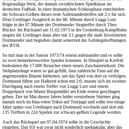
Regionalliga West, der damals zweithöchsten Spielklasse im
deutschen Fußball. In einer dramatischen Schlussphase entschieden
die Schwarz-Gelben dieses erste Aufeinandertreffen mit 2:1 für sich.
Dem Uerdinger Ausgleich in der 86. Minute durch Luggi Lurz
folgte in der 87.Minute der Dortmunder Siegtreffer durch Theo
Bücker. Im Rückspiel am 11.02.1973 in der Grotenburg-Kampfbahn
siegten die Uerdinger dann aber mit 3:1 gegen die stark favorisierten
Dortmunder und begruben damit seinerzeit die Aufstiegshoffnungen
des BVB.
So traf man in der Saison 1973/74 erneut aufeinander und es sollte
zu zwei bemerkenswerten Spielen kommen. In Hinspiel in Krefeld
bedeuteten die 17.000 Besucher einen neuen Zuschauerrekord. Die
Stehplatzränge waren so gut gefüllt, dass zahlreiche Fans auf die
angrenzenden Bäume kletterten, um das Spiel von dort zu verfolgen.
Dortmund führte zur Halbzeit schon mit 2:0, musste sich im zweiten
Durchgang nach einem Treffer von Luggi Lurz und einem
Doppelpack von Manni Burgsmüller am Ende erneut geschlagen
geben. Der im Mai diesen Jahres leider verstorbene Stürmer ging
damals noch im blau-roten Trikot auf Torejagd und sollte erst einige
Jahre später von Uerdingen nach Dortmund wechseln und dort mit
135 Treffern in 224 Spielen zur schwarz-gelben Legende werden.
Auch das Rückspiel am 07.04.1974 sollte in die Geschichte
eingehen. Das 0:0 war zwar nicht sonderlich spektakulär, aber das