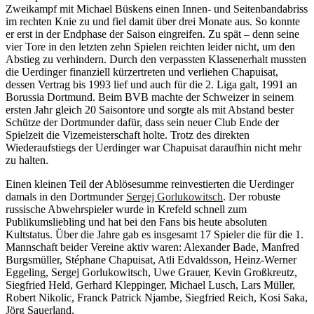
Zweikampf mit Michael Büskens einen Innen- und Seitenbandabriss
im rechten Knie zu und fiel damit über drei Monate aus. So konnte
er erst in der Endphase der Saison eingreifen. Zu spät – denn seine
vier Tore in den letzten zehn Spielen reichten leider nicht, um den
Abstieg zu verhindern. Durch den verpassten Klassenerhalt mussten
die Uerdinger finanziell kürzertreten und verliehen Chapuisat,
dessen Vertrag bis 1993 lief und auch für die 2. Liga galt, 1991 an
Borussia Dortmund. Beim BVB machte der Schweizer in seinem
ersten Jahr gleich 20 Saisontore und sorgte als mit Abstand bester
Schütze der Dortmunder dafür, dass sein neuer Club Ende der
Spielzeit die Vizemeisterschaft holte. Trotz des direkten
Wiederaufstiegs der Uerdinger war Chapuisat daraufhin nicht mehr
zu halten.
Einen kleinen Teil der Ablösesumme reinvestierten die Uerdinger
damals in den Dortmunder
Sergej Gorlukowitsch
. Der robuste
russische Abwehrspieler wurde in Krefeld schnell zum
Publikumsliebling und hat bei den Fans bis heute absoluten
Kultstatus. Über die Jahre gab es insgesamt 17 Spieler die für die 1.
Mannschaft beider Vereine aktiv waren: Alexander Bade, Manfred
Burgsmüller, Stéphane Chapuisat, Atli Edvaldsson, Heinz-Werner
Eggeling, Sergej Gorlukowitsch, Uwe Grauer, Kevin Großkreutz,
Siegfried Held, Gerhard Kleppinger, Michael Lusch, Lars Müller,
Robert Nikolic, Franck Patrick Njambe, Siegfried Reich, Kosi Saka,
Jörg Sauerland.