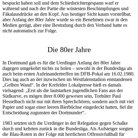
bespuckt haben soll und dem Schiedsrichtergespann warf er
während und nach der Partie die wüstesten Beschimpfungen und
Fäkalausdrücke an den Kopf. Aus heutiger Sicht kaum vorstellbar,
aber Anfang der 80er Jahre wurde so ein Benehmen zwar in den
Medien gerügt, aber eine Bestrafung durch den Verband hatte es
nicht automatisch zur Folge.
Die 80er Jahre
In Dortmund gab es für die Uerdinger Anfang der 80er Jahre
dagegen umgekehrt nichts zu holen – sowohl in der Bundesliga als
auch beim ersten Aufeinandertreffen im DFB-Pokal am 16.02.1980.
Dies lag auch an der inzwischen im Westfalenstadion entstandenen
„Gelben Wand“. In der Krefelder Lokalpresse hieß es damals
vielsagend: „Erst als die lautstarken jugendlichen Fans aus der
Südkurve, es mögen ihrer 8.000 gewesen sein, Torhüter Paul
Hesselbach nicht nur mit ihren Sprechchören, sondern auch mit viel
Papier und sogar einer leeren Bierbüchse eingedeckt hatten, fiel die
Entscheidung zugunsten der Dortmunder“.
1983 setzten sich die Uerdinger in der Relegation gegen Schalke
durch und kehrten zurück in die Bundesliga. Als Aufsteiger sorgten
die Blau-Roten in der Folge mit herrlichem Offensivfußball für