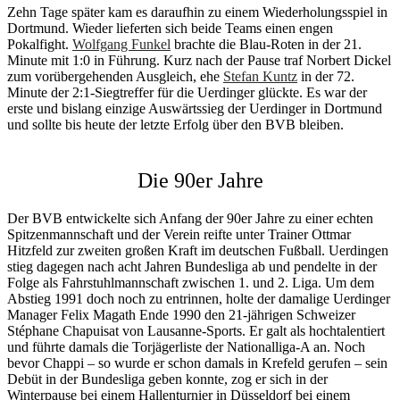
Zehn Tage später kam es daraufhin zu einem Wiederholungsspiel in
Dortmund. Wieder lieferten sich beide Teams einen engen
Pokalfight.
Wolfgang Funkel
brachte die Blau-Roten in der 21.
Minute mit 1:0 in Führung. Kurz nach der Pause traf Norbert Dickel
zum vorübergehenden Ausgleich, ehe
Stefan Kuntz
in der 72.
Minute der 2:1-Siegtreffer für die Uerdinger glückte. Es war der
erste und bislang einzige Auswärtssieg der Uerdinger in Dortmund
und sollte bis heute der letzte Erfolg über den BVB bleiben.
Die 90er Jahre
Der BVB entwickelte sich Anfang der 90er Jahre zu einer echten
Spitzenmannschaft und der Verein reifte unter Trainer Ottmar
Hitzfeld zur zweiten großen Kraft im deutschen Fußball. Uerdingen
stieg dagegen nach acht Jahren Bundesliga ab und pendelte in der
Folge als Fahrstuhlmannschaft zwischen 1. und 2. Liga. Um dem
Abstieg 1991 doch noch zu entrinnen, holte der damalige Uerdinger
Manager Felix Magath Ende 1990 den 21-jährigen Schweizer
Stéphane Chapuisat von Lausanne-Sports. Er galt als hochtalentiert
und führte damals die Torjägerliste der Nationalliga-A an. Noch
bevor Chappi – so wurde er schon damals in Krefeld gerufen – sein
Debüt in der Bundesliga geben konnte, zog er sich in der
Winterpause bei einem Hallenturnier in Düsseldorf bei einem