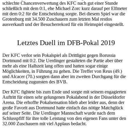
schlechte Chancenverwertung des KFC nach gut einer Stunde
schließlich mit dem 0:1, ehe Michael Zorc kurz darauf per Elfmeter
mit dem 0:2 für die Entscheidung sorgte. Bei diesem Spiel war die
Grotenburg mit 34.500 Zuschauern zum letzten Mal restlos
ausverkauft und der Besucherrekord für ein Heimspiel eingestellt.
Letztes Duell im DFB-Pokal 2019
Der KFC verlor sein Pokalspiel als Drittligist gegen Borussia
Dortmund mit 0:2. Die Uerdinger gestalteten die Partie aber über
mehr als eine Halbzeit lang offen und hatten sogar einige
Möglichkeiten, in Führung zu gehen. Die Treffer von Reus (49.)
und Alcacer (70.) sorgten dann aber im zweiten Durchgang für die
Entscheidung zugunsten des BVB.
Der KFC fightete bis zum Ende und sorgte mit seinem engagierten
Auftritt für einen sehr gelungenen Pokalabend in der Düsseldorfer
Arena. Die erhoffte Pokalsensation blieb aber leider aus, denn der
große Favorit aus Dortmund hatte einfach das nötige Matchglück
auf seiner Seite. Die Uerdinger Mannschaft wurde nach dem
Schlusspfiff für ihre tolle Leistung von den eigenen Fans unter den
32.000 Zuschauern mit viel Applaus bedacht.