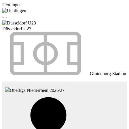
Uerdingen
-
-
Düsseldorf U23
Grotenburg-Stadion