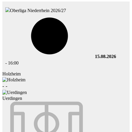
15.08.2026
-
16:00
Holzheim
-
-
Uerdingen