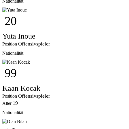
Nationalität
20
Yuta Inoue
Offensivspieler
Position
Nationalität
99
Kaan Kocak
Offensivspieler
Position
19
Alter
Nationalität