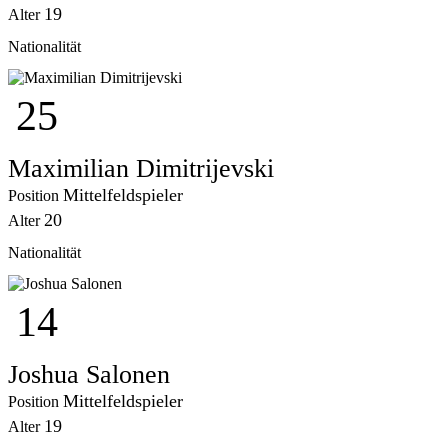
19
Alter
Nationalität
25
Maximilian Dimitrijevski
Mittelfeldspieler
Position
20
Alter
Nationalität
14
Joshua Salonen
Mittelfeldspieler
Position
19
Alter