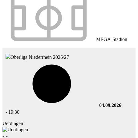
MEGA-Stadion
04.09.2026
-
19:30
Uerdingen
-
-