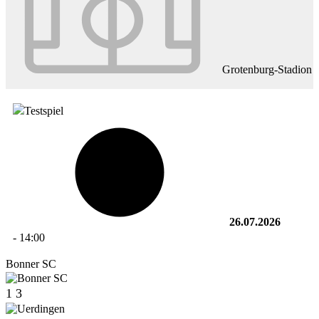
Grotenburg-Stadion
26.07.2026
-
14:00
Bonner SC
1
3