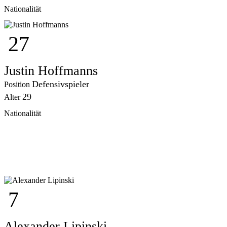
Nationalität
27
Justin Hoffmanns
Defensivspieler
Position
29
Alter
Nationalität
Mittelfeld
7
Alexander Lipinski