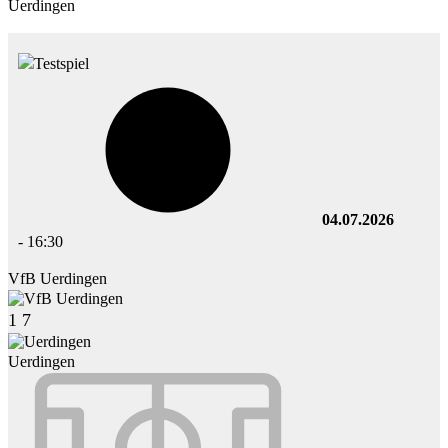
Uerdingen
04.07.2026
-
16:30
VfB Uerdingen
1
7
Uerdingen