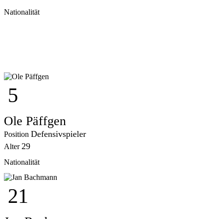
Nationalität
Defensive
5
Ole Päffgen
Defensivspieler
Position
29
Alter
Nationalität
21