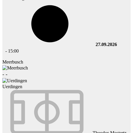
27.09.2026
-
15:00
Meerbusch
-
-
Uerdingen
Theodor-Mostertz-