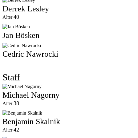
Derrek Lesley
40
Alter
Jan Bösken
Cedric Nawrocki
Staff
Michael Nagorny
38
Alter
Benjamin Skalnik
42
Alter