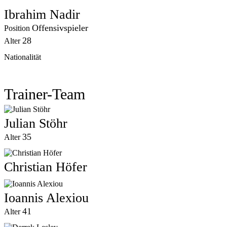
Ibrahim Nadir
Offensivspieler
Position
28
Alter
Nationalität
Trainer-Team
Julian Stöhr
35
Alter
Christian Höfer
Ioannis Alexiou
41
Alter