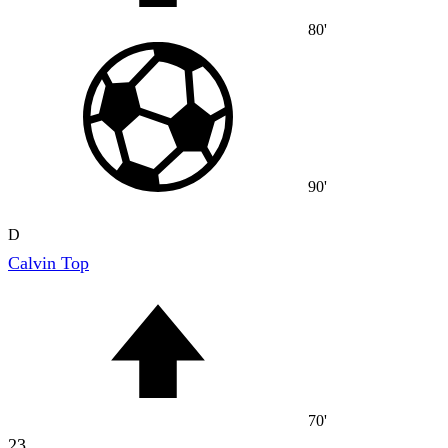
80'
90'
D
Calvin Top
70'
23