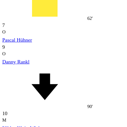
62'
7
O
Pascal Hühner
9
O
Danny Rankl
90'
10
M