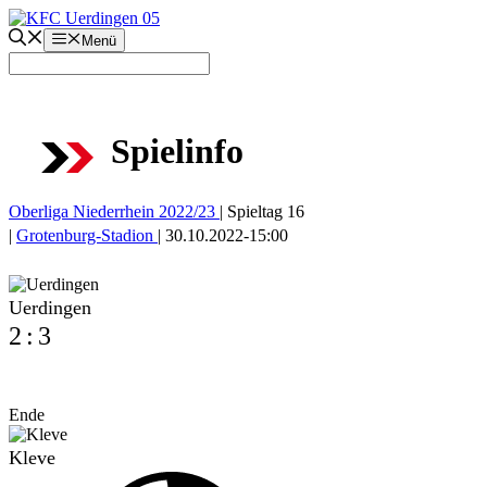
Zum
Inhalt
Menü
springen
Spielinfo
Oberliga Niederrhein 2022/23
|
Spieltag 16
|
Grotenburg-Stadion
|
30.10.2022
-
15:00
Uerdingen
2
:
3
Ende
Kleve