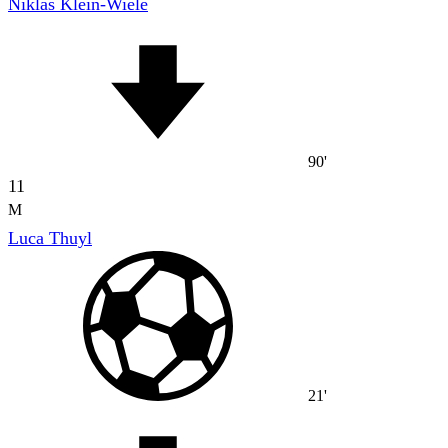
Niklas Klein-Wiele
90'
11
M
Luca Thuyl
21'