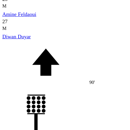
M
Amine Feldaoui
27
M
Diwan Duyar
90'