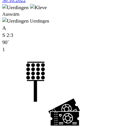
30.10.2022
Auswärts
Uerdingen
A
S
2:3
90`
1