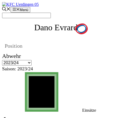
Zum
Inhalt
Menü
springen
Dano Evrard
Position
Abwehr
Saison:
2023/24
Einsätze