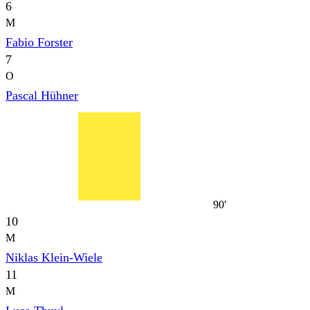
6
M
Fabio Forster
7
O
Pascal Hühner
90'
10
M
Niklas Klein-Wiele
11
M