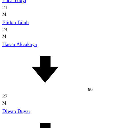
Luca Thuyl
21
M
Elidon Bilali
24
M
Hasan Akcakaya
90'
27
M
Diwan Duyar