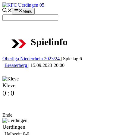
Zum
Inhalt
Menü
springen
Spielinfo
Oberliga Niederrhein 2023/24
|
Spieltag 6
|
Bresserberg
|
15.09.2023
-
20:00
Kleve
0
:
0
Ende
Uerdingen
|
Halbzeit: 0-0