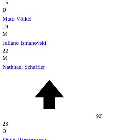
15
D
Matti Völkel
19
M
Juliano Ismanovski
22
M
Nathnael Scheffler
90'
23
O
Shuki Hamanosono