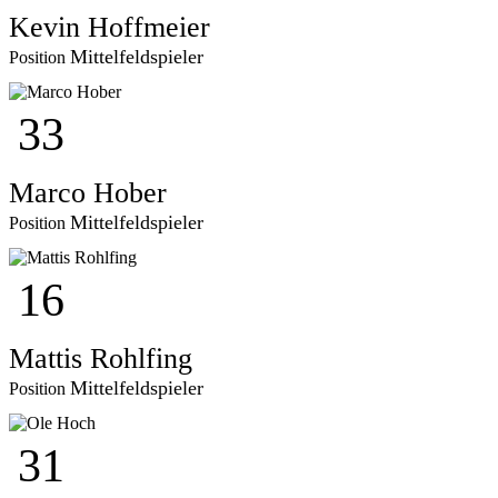
Kevin Hoffmeier
Mittelfeldspieler
Position
33
Marco Hober
Mittelfeldspieler
Position
16
Mattis Rohlfing
Mittelfeldspieler
Position
31