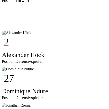
Torwart
Position
Defensive
2
Alexander Höck
Defensivspieler
Position
27
Dominique Ndure
Defensivspieler
Position