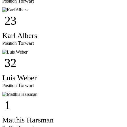
Torwart
Position
23
Karl Albers
Torwart
Position
32
Luis Weber
Torwart
Position
1
Matthis Harsman