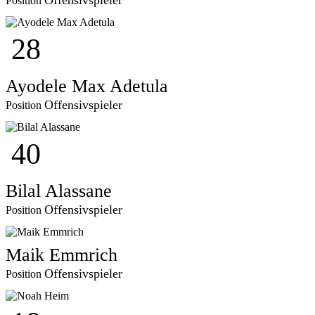
Position
28
Ayodele Max Adetula
Offensivspieler
Position
40
Bilal Alassane
Offensivspieler
Position
Maik Emmrich
Offensivspieler
Position