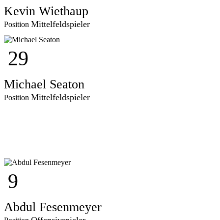
Kevin Wiethaup
Mittelfeldspieler
Position
29
Michael Seaton
Mittelfeldspieler
Position
Offensive
9
Abdul Fesenmeyer
Offensivspieler