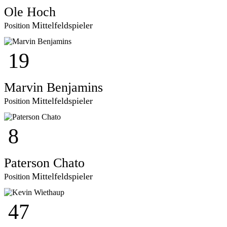
Ole Hoch
Mittelfeldspieler
Position
19
Marvin Benjamins
Mittelfeldspieler
Position
8
Paterson Chato
Mittelfeldspieler
Position
47