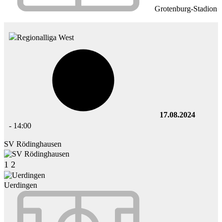
Grotenburg-Stadion
17.08.2024
-
14:00
SV Rödinghausen
1
2
Uerdingen