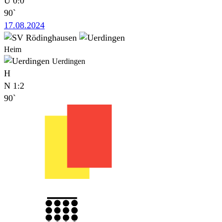
U
0:0
90`
17.08.2024
Heim
Uerdingen
H
N
1:2
90`