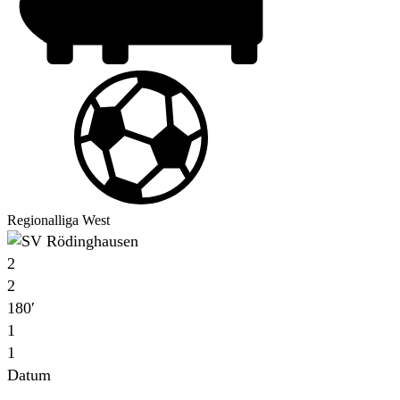
Regionalliga West
2
2
180′
1
1
Datum
Für