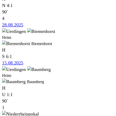
N
4:1
90`
4
28.08.2025
Heim
Biemenhorst
H
S
6:1
15.08.2025
Heim
Baumberg
H
U
1:1
90`
1