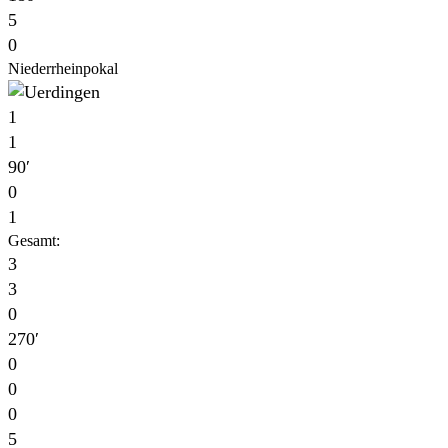
5
0
Niederrheinpokal
1
1
90′
0
1
Gesamt:
3
3
0
270′
0
0
0
5