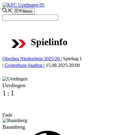
Zum
Inhalt
Menü
springen
Spielinfo
Oberliga Niederrhein 2025/26
|
Spieltag 1
|
Grotenburg-Stadion
|
15.08.2025
-
20:00
Uerdingen
1
:
1
Ende
Baumberg