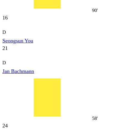
90'
16
D
Seongsun You
21
D
Jan Bachmann
58'
24