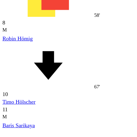
58'
8
M
Robin Hömig
67'
10
Timo Hölscher
11
M
Baris Sarikaya