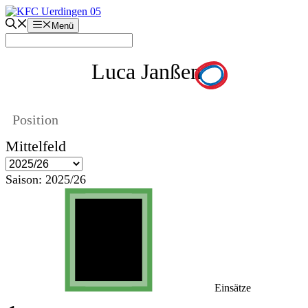
Zum
Inhalt
Menü
springen
Luca Janßen
Position
Mittelfeld
Saison:
2025/26
Einsätze