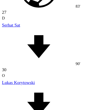
83'
27
D
Serhat Sat
90'
30
O
Lukas Korytowski