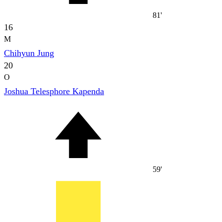
81'
16
M
Chihyun Jung
20
O
Joshua Telesphore Kapenda
59'