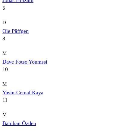
Jonas Holzum
5
D
Ole Päffgen
8
M
Dave Fotso Youmssi
10
M
Yasin-Cemal Kaya
11
M
Batuhan Özden