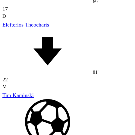
69'
17
D
Elefterios Theocharis
81'
22
M
Tim Kaminski