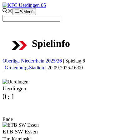
Zum
Inhalt
Menü
springen
Spielinfo
Oberliga Niederrhein 2025/26
|
Spieltag 6
|
Grotenburg-Stadion
|
20.09.2025
-
16:00
Uerdingen
0
:
1
Ende
ETB SW Essen
Tim Kaminski