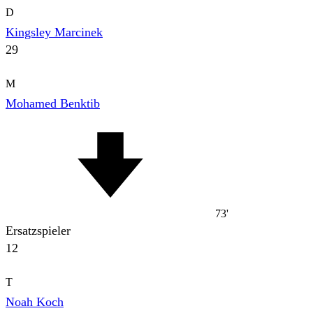
D
Kingsley Marcinek
29
M
Mohamed Benktib
73'
Ersatzspieler
12
T
Noah Koch