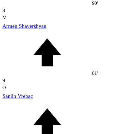
90'
8
M
Armen Shavershyan
81'
9
O
Sanjin Vrebac