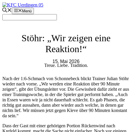
Zum
Inhalt
Menü
springen
Stöhr: „Wir zeigen eine
Reaktion!“
15. Mai 2026
Treue. Liebe. Tradition.
Nach der 1:6-Schmach von Schonnebeck blickt Trainer Julian Stöhr
wieder nach vorne. „Wir werden eine Reaktion über 90 Minute
zeigen“, gibt der Übungsleiter vor. Die Gewissheit dafür zieht er aus
einer Trainingswoche, in der die Spieler gut performt haben. „Auch
in Essen waren wir ja nicht dauerhaft schlecht. Es gab Phasen, die
richtig gut aussahen, dann aber wieder auch welche, in denen gar
nichts lief. Wir müssen jetzt gegen Kleve über 90 Minuten konstant
da sein.“
Dass der Gast mit einer gehörigen Portion Rückenwind nach
Krefeld kommt, macht die Sache nicht einfacher. Noch vor einigen