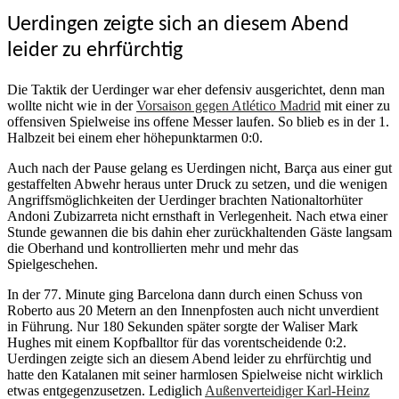
Uerdingen zeigte sich an diesem Abend
leider zu ehrfürchtig
Die Taktik der Uerdinger war eher defensiv ausgerichtet, denn man
wollte nicht wie in der
Vorsaison gegen Atlético Madrid
mit einer zu
offensiven Spielweise ins offene Messer laufen. So blieb es in der 1.
Halbzeit bei einem eher höhepunktarmen 0:0.
Auch nach der Pause gelang es Uerdingen nicht, Barça aus einer gut
gestaffelten Abwehr heraus unter Druck zu setzen, und die wenigen
Angriffsmöglichkeiten der Uerdinger brachten Nationaltorhüter
Andoni Zubizarreta nicht ernsthaft in Verlegenheit. Nach etwa einer
Stunde gewannen die bis dahin eher zurückhaltenden Gäste langsam
die Oberhand und kontrollierten mehr und mehr das
Spielgeschehen.
In der 77. Minute ging Barcelona dann durch einen Schuss von
Roberto aus 20 Metern an den Innenpfosten auch nicht unverdient
in Führung. Nur 180 Sekunden später sorgte der Waliser Mark
Hughes mit einem Kopfballtor für das vorentscheidende 0:2.
Uerdingen zeigte sich an diesem Abend leider zu ehrfürchtig und
hatte den Katalanen mit seiner harmlosen Spielweise nicht wirklich
etwas entgegenzusetzen. Lediglich
Außenverteidiger Karl-Heinz