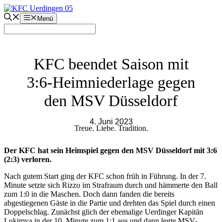
Zum
Inhalt
Menü
springen
KFC beendet Saison mit
3:6-Heimniederlage gegen
den MSV Düsseldorf
4. Juni 2023
Treue. Liebe. Tradition.
Der KFC hat sein Heimspiel gegen den MSV Düsseldorf mit 3:6
(2:3) verloren.
Nach gutem Start ging der KFC schon früh in Führung. In der 7.
Minute setzte sich Rizzo im Strafraum durch und hämmerte den Ball
zum 1:0 in die Maschen. Doch dann fanden die bereits
abgestiegenen Gäste in die Partie und drehten das Spiel durch einen
Doppelschlag. Zunächst glich der ehemalige Uerdinger Kapitän
Lukimya in der 10. Minute zum 1:1 aus und dann legte MSV-