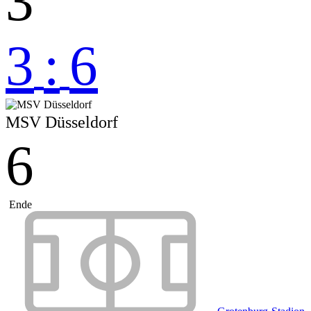
3
3
:
6
MSV Düsseldorf
6
Ende