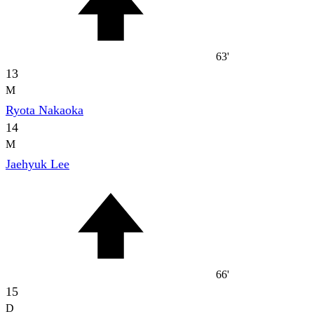
63'
13
M
Ryota Nakaoka
14
M
Jaehyuk Lee
66'
15
D