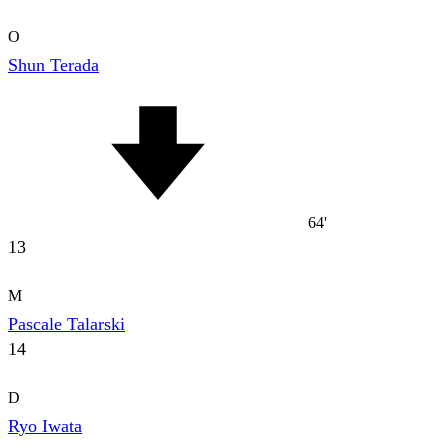
O
Shun Terada
64'
13
M
Pascale Talarski
14
D
Ryo Iwata