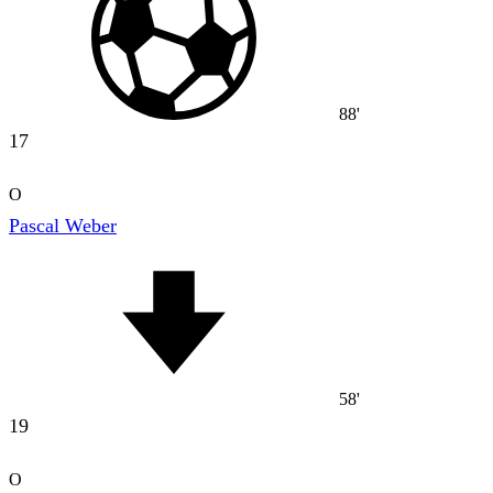
88'
17
O
Pascal Weber
58'
19
O