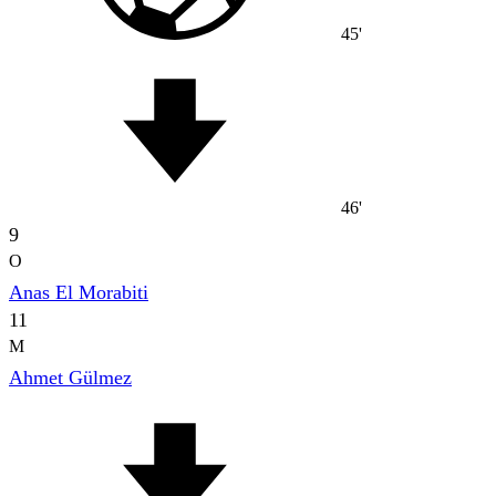
45'
46'
9
O
Anas El Morabiti
11
M
Ahmet Gülmez