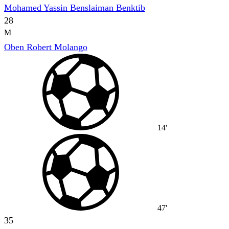
Mohamed Yassin Benslaiman Benktib
28
M
Oben Robert Molango
14'
47'
35