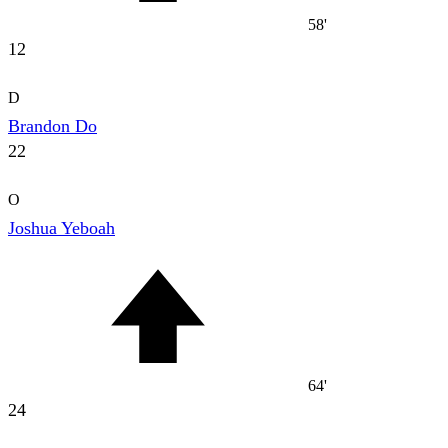
58'
12
D
Brandon Do
22
O
Joshua Yeboah
64'
24