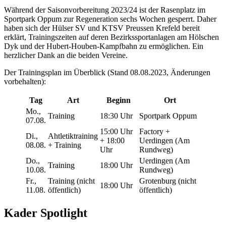
Während der Saisonvorbereitung 2023/24 ist der Rasenplatz im
Sportpark Oppum zur Regeneration sechs Wochen gesperrt. Daher
haben sich der Hülser SV und KTSV Preussen Krefeld bereit
erklärt, Trainingszeiten auf deren Bezirkssportanlagen am Hölschen
Dyk und der Hubert-Houben-Kampfbahn zu ermöglichen. Ein
herzlicher Dank an die beiden Vereine.
Der Trainingsplan im Überblick (Stand 08.08.2023, Änderungen
vorbehalten):
Tag
Art
Beginn
Ort
Mo.,
Training
18:30 Uhr
Sportpark Oppum
07.08.
15:00 Uhr
Factory +
Di.,
Ahtletiktraining
+ 18:00
Uerdingen (Am
08.08.
+ Training
Uhr
Rundweg)
Do.,
Uerdingen (Am
Training
18:00 Uhr
10.08.
Rundweg)
Fr.,
Training (nicht
Grotenburg (nicht
18:00 Uhr
11.08.
öffentlich)
öffentlich)
Kader Spotlight