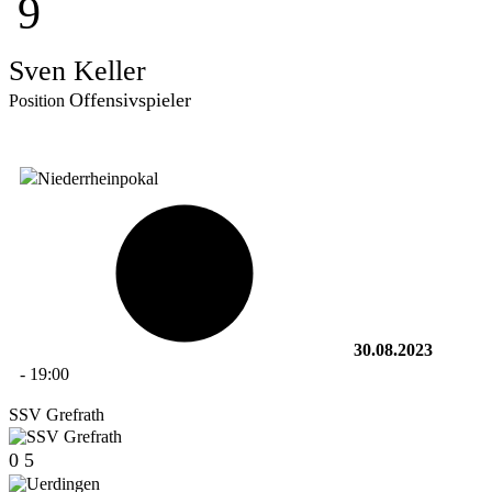
9
Sven Keller
Offensivspieler
Position
30.08.2023
-
19:00
SSV Grefrath
0
5