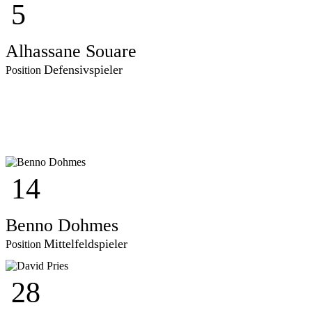
5
Alhassane Souare
Defensivspieler
Position
Mittelfeld
14
Benno Dohmes
Mittelfeldspieler
Position
28