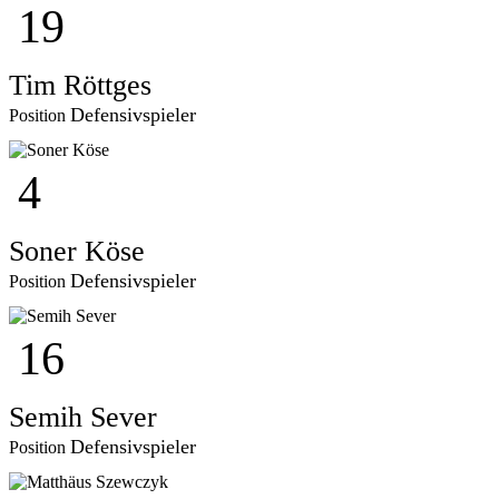
19
Tim Röttges
Defensivspieler
Position
4
Soner Köse
Defensivspieler
Position
16
Semih Sever
Defensivspieler
Position