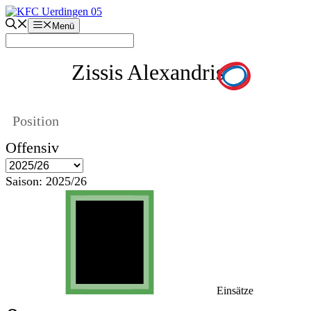
Zum
Inhalt
Menü
springen
Zissis Alexandris
Position
Offensiv
Saison:
2025/26
Einsätze