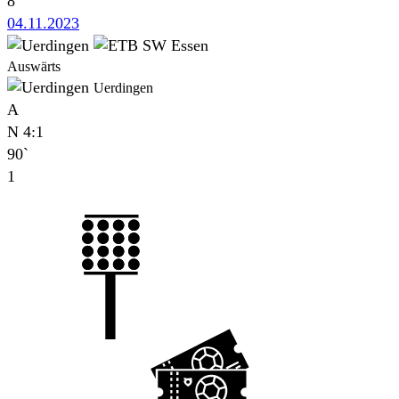
8`
04.11.2023
Auswärts
Uerdingen
A
N
4:1
90`
1