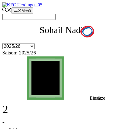
Zum
Inhalt
Menü
springen
Sohail Nadi
Saison:
2025/26
Einsätze
2
-