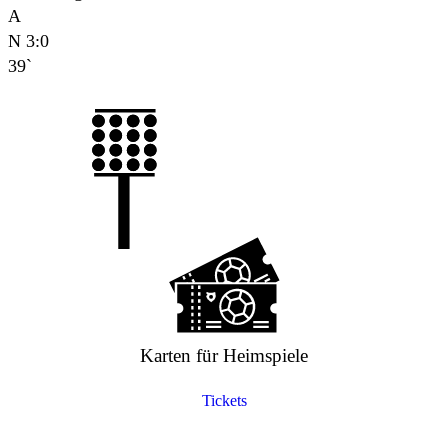
A
N
3:0
39`
Karten für Heimspiele
Tickets