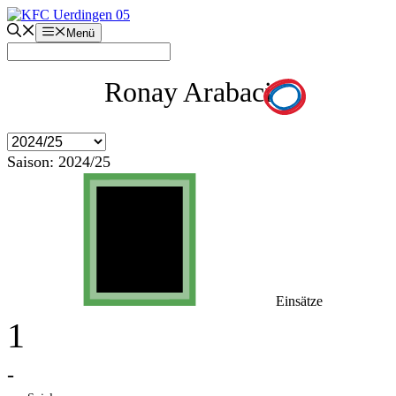
Zum
Inhalt
Menü
springen
Ronay Arabaci
Saison:
2024/25
Einsätze
1
-