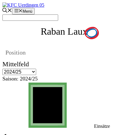
Zum
Inhalt
Menü
springen
Raban Laux
Position
Mittelfeld
Saison:
2024/25
Einsätze