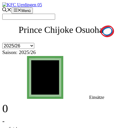
Zum
Inhalt
Menü
springen
Prince Chijoke Osuoha
Saison:
2025/26
Einsätze
0
-