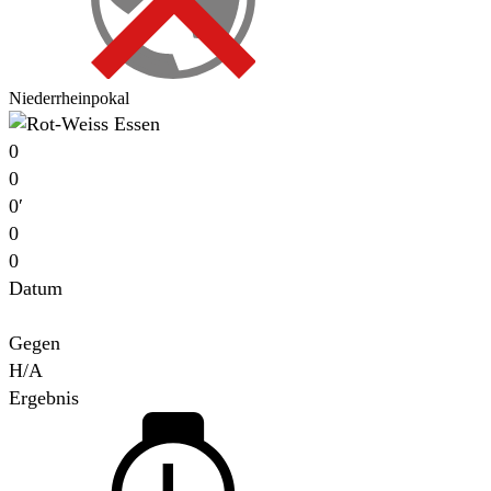
Niederrheinpokal
0
0
0′
0
0
Datum
Für
Gegen
H/A
Ergebnis