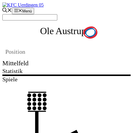
Zum
Inhalt
Menü
springen
Ole Austrup
Position
Mittelfeld
Statistik
Spiele