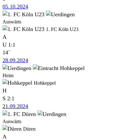
05.10.2024
Auswärts
1. FC Köln U23
A
U
1:1
14`
28.09.2024
Heim
Hohkeppel
H
S
2:1
21.09.2024
Auswärts
Düren
A