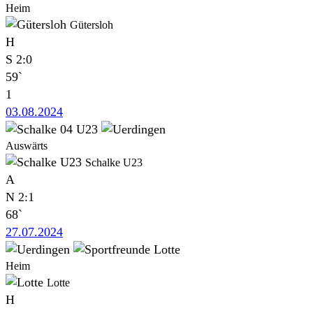
Heim
Gütersloh
H
S
2:0
59`
1
03.08.2024
Auswärts
Schalke U23
A
N
2:1
68`
27.07.2024
Heim
Lotte
H