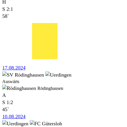
H
S
2:1
58`
17.08.2024
Auswärts
Rödinghausen
A
S
1:2
45`
10.08.2024