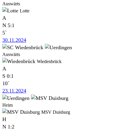
Auswärts
Lotte
A
N
5:1
5`
30.11.2024
Auswärts
Wiedenbrück
A
S
0:1
10`
23.11.2024
Heim
MSV Duisburg
H
N
1:2