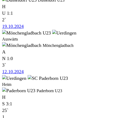
Düsseldorf U23
H
U
1:1
2`
19.10.2024
Auswärts
Mönchengladbach
A
N
1:0
3`
12.10.2024
Heim
Paderborn U23
H
S
3:1
25`
1