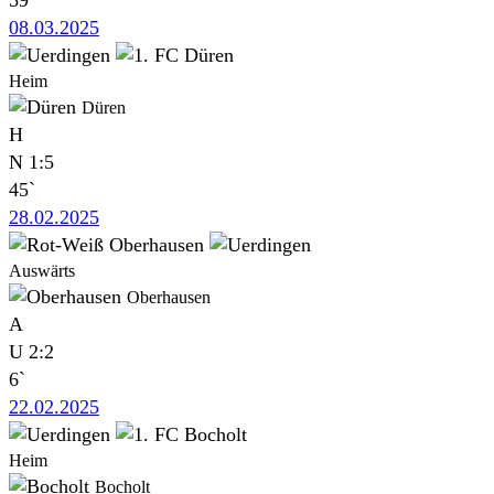
08.03.2025
Heim
Düren
H
N
1:5
45`
28.02.2025
Auswärts
Oberhausen
A
U
2:2
6`
22.02.2025
Heim
Bocholt