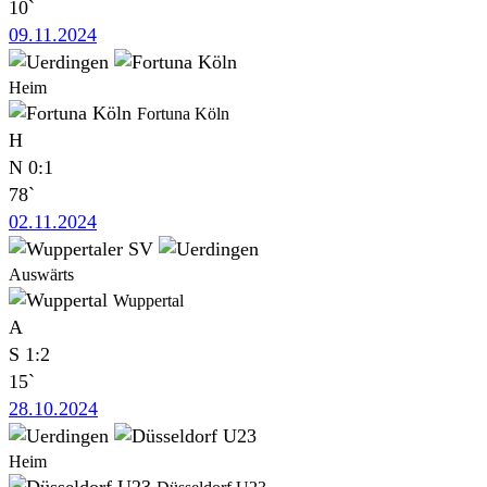
10`
09.11.2024
Heim
Fortuna Köln
H
N
0:1
78`
02.11.2024
Auswärts
Wuppertal
A
S
1:2
15`
28.10.2024
Heim