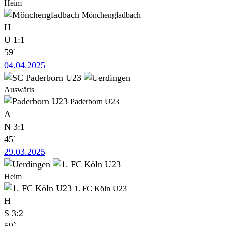
Heim
Mönchengladbach
H
U
1:1
59`
04.04.2025
Auswärts
Paderborn U23
A
N
3:1
45`
29.03.2025
Heim
1. FC Köln U23
H
S
3:2
59`