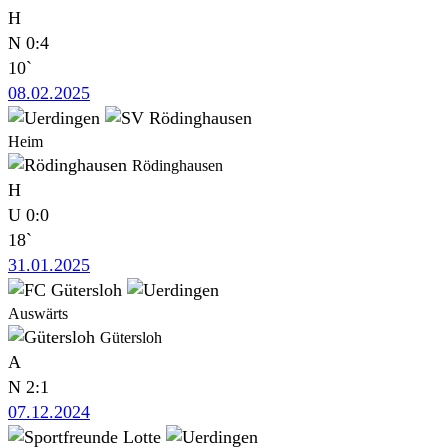
H
N
0:4
10`
08.02.2025
Heim
Rödinghausen
H
U
0:0
18`
31.01.2025
Auswärts
Gütersloh
A
N
2:1
07.12.2024