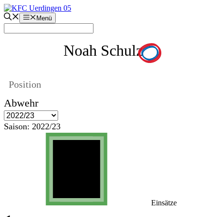
Zum
Inhalt
Menü
springen
Noah Schulz
Position
Abwehr
Saison:
2022/23
Einsätze