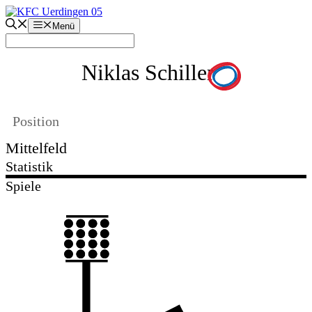
Zum
Inhalt
Menü
springen
Niklas Schiller
Position
Mittelfeld
Statistik
Spiele