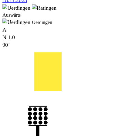
18.11.2023
Auswärts
Uerdingen
A
N
1:0
90`