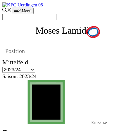
Zum
Inhalt
Menü
springen
Moses Lamidi
Position
Mittelfeld
Saison:
2023/24
Einsätze