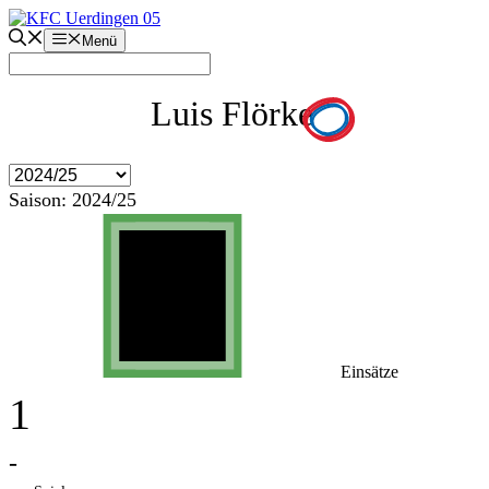
Zum
Inhalt
Menü
springen
Luis Flörke
Saison:
2024/25
Einsätze
1
-