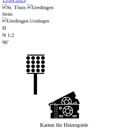
13.09.2025
Heim
Uerdingen
H
N
1:2
90`
Karten für Heimspiele