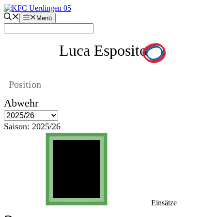
Zum
Inhalt
Menü
springen
Luca Esposito
Position
Abwehr
Saison:
2025/26
Einsätze