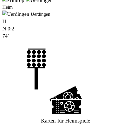
Heim
Uerdingen
H
N
0:2
74`
Karten für Heimspiele