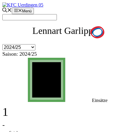
Zum
Inhalt
Menü
springen
Lennart Garlipp
Saison:
2024/25
Einsätze
1
-