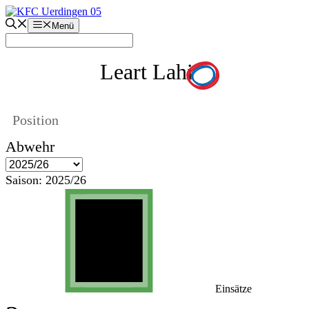
Zum
Inhalt
Menü
springen
Leart Lahi
Position
Abwehr
Saison:
2025/26
Einsätze