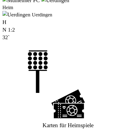
Heim
Uerdingen
H
N
1:2
32`
Karten für Heimspiele