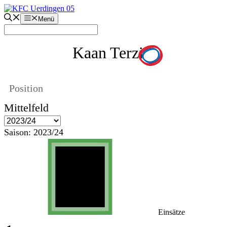
Zum
Inhalt
Menü
springen
Kaan Terzi
Position
Mittelfeld
Saison:
2023/24
Einsätze