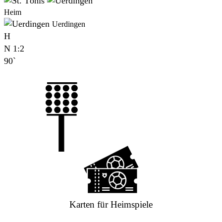
Heim
Uerdingen
H
N
1:2
90`
Karten für Heimspiele