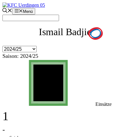
Zum
Inhalt
Menü
springen
Ismail Badjie
Saison:
2024/25
Einsätze
1
-