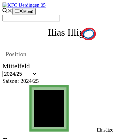
Zum
Inhalt
Menü
springen
Ilias Illig
Position
Mittelfeld
Saison:
2024/25
Einsätze