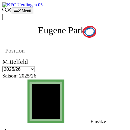
Zum
Inhalt
Menü
springen
Eugene Park
Position
Mittelfeld
Saison:
2025/26
Einsätze