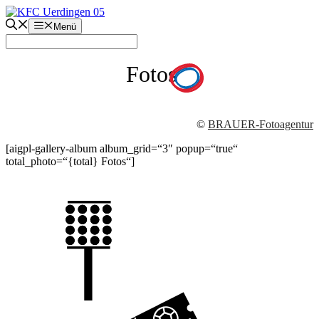
Zum
Inhalt
Menü
springen
Fotos
©
BRAUER-Fotoagentur
[aigpl-gallery-album album_grid=“3″ popup=“true“
total_photo=“{total} Fotos“]