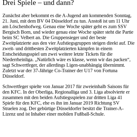
Drei Spiele – und dann?
Zunächst aber bekommt es die A-Jugend am kommenden Sonntag,
21. Juni, mit dem BV 04 Düsseldorf zu tun. Anstoß ist um 11 Uhr
am Löschenhofweg. Genau eine Woche später geht es zum SSV
Bergisch Born, und wieder genau eine Woche später steht die Partie
beim SC Velbert an. Die Gruppensieger und der beste
Zweitplatzierte aus den vier Aufstiegsgruppen steigen direkt auf. Die
zweit- und drittbesten Zweitplatzierten kämpfen in einem
Entscheidungsspiel um zwei weitere letzte Tickets für die
Niederrheinliga. „Natürlich wäre es klasse, wenn wir das packen“,
sagt Schwertfeger, der allerdings Ligen-unabhängig übernimmt.
Zuletzt war der 37-Jährige Co-Trainer der U17 von Fortuna
Düsseldorf.
Schwertfeger spielte von Januar 2017 für zweieinhalb Saisons für
den KFC. In der Oberliga, Regionalliga und 3. Liga absolvierte er
zusammen mit den beiden Aufstiegsspielen zur dritten Liga 41
Spiele für den KFC, ehe es ihn im Januar 2019 Richtung SV
Straelen zog. Der gebürtige Düsseldorfer besitzt die Trainer-A-
Lizenz und ist Inhaber einer mobilen Fußball-Schule.