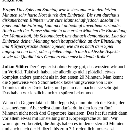
Frage:
Das Spiel am Sonntag war insbesondere in den letzten
Minuten sehr harte Kost durch den Einbruch. Bis zum durchaus
diskutierbaren Elfmeter war eure Mannschaft jedoch absolut im
Spiel und die Führung kam nicht unbedingt unverdient zustande.
Auch nach der Pause stimmte in den ersten Minuten die Einstellung
der Mannschaft, bis Schonnebeck uns danach demontierte. Lag der
Einbruch deiner Meinung nach hauptsächlich an der Einstellung
und Körpersprache deiner Spieler, wie du es nach dem Spiel
angesprochen hast, oder spielten einfach auch taktische Aspekte
sowie die Qualität des Gegners eine entscheidende Rolle?
Julian Stöhr:
Der Gegner ist ohne Frage gut, das wussten wir auch
im Vorfeld. Taktisch haben sie allerdings nicht plötzlich etwas
komplett anders gemacht als in den ersten 20 Minuten. Man kennt
die Spielweise von Schonnebeck beziehungsweise von Dirk
Tönnies mit der Dreierkette, und genau das machen sie sehr gut.
Das haben wir letztlich auch zu spüren bekommen.
Wenn ein Gegner taktisch überlegen ist, dann bin ich der Erste, der
das anerkennt. Aber selbst dann darfst du in den letzten fünf
Minuten nicht noch drei Gegentore kassieren. Das hat für mich dann
vor allem etwas mit Einstellung und Körpersprache zu tun. Wir
waren gut vorbereitet, die Jungs haben es in den ersten 20 Minuten
und auch nach der Halbzeit bis zum 3:1 ordentlich umgesetzt.