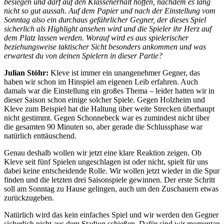
besiegen und darf auf den Klassenerhalt hoffen, nachdem es lang
nicht so gut aussah. Auf dem Papier und nach der Einstellung vom
Sonntag also ein durchaus gefährlicher Gegner, der dieses Spiel
sicherlich als Highlight ansehen wird und die Spieler ihr Herz auf
dem Platz lassen werden. Worauf wird es aus spielerischer
beziehungsweise taktischer Sicht besonders ankommen und was
erwartest du von deinen Spielern in dieser Partie?
Julian Stöhr:
Kleve ist immer ein unangenehmer Gegner, das
haben wir schon im Hinspiel am eigenen Leib erfahren. Auch
damals war die Einstellung ein großes Thema – leider hatten wir in
dieser Saison schon einige solcher Spiele. Gegen Holzheim und
Kleve zum Beispiel hat die Haltung über weite Strecken überhaupt
nicht gestimmt. Gegen Schonnebeck war es zumindest nicht über
die gesamten 90 Minuten so, aber gerade die Schlussphase war
natürlich enttäuschend.
Genau deshalb wollen wir jetzt eine klare Reaktion zeigen. Ob
Kleve seit fünf Spielen ungeschlagen ist oder nicht, spielt für uns
dabei keine entscheidende Rolle. Wir wollen jetzt wieder in die Spur
finden und die letzten drei Saisonspiele gewinnen. Der erste Schritt
soll am Sonntag zu Hause gelingen, auch um den Zuschauern etwas
zurückzugeben.
Natürlich wird das kein einfaches Spiel und wir werden den Gegner
sicherlich nicht aus dem Stadion schießen. Dafür sind wir momentan