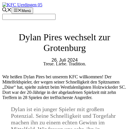
Zum
Inhalt
Menü
springen
Dylan Pires wechselt zur
Grotenburg
26. Juli 2024
Treue. Liebe. Tradition.
Wir heißen Dylan Pires bei unserem KFC willkommen! Der
Mittelfeldspieler, der wegen seiner Schnelligkeit den Spitznamen
„Düse“ hat, spielte zuletzt beim Westfalenligisten Holzwickeder SC.
Dort war der 20-Jährige in der abgelaufenen Spielzeit mit zehn
Treffern in 28 Spielen der treffsicherste Angreifer.
Dylan ist ein junger Spieler mit großem
Potenzial. Seine Schnelligkeit und Torgefahr
machen ihn zu einem echten Gewinn im
Mittelfeld. Wir freuen uns sehr, ihn in