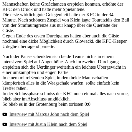
Mannschaften keine Großchancen erspielen konnten, erhöhte der
KFC den Druck und hatte mehr Spielanteile.
Die erste wirklich gute Gelegenheit hatte der KFC in der 34.
Minute. Nach schönem Zuspiel von Klein jagte Touratzidis den Ball
von der Strafraumgrenze aus nur knapp über die Querlatte der
Gäste.
Gegen Ende des ersten Durchgangs hatten aber auch die Gäste
nochmal eine dicke Möglichkeit durch Glowacki, die KFC-Keeper
Udegbe überragend parierte.
Nach der Pause schenkten sich beide Teams nichts in einem
intensivem Spiel auf Augenhöhe. Auch im zweiten Durchgang
erspielten sich die Uerdinger weiterhin ein leichtes Übergewicht in
einer umkämpften und engen Partie.
In einem mitreißenden Spiel, in dem beide Mannschaften
kämpferisch alles in die Waagschale warfen, sollte einfach kein
Treffer fallen.
In der Schlussphase schmiss der KFC noch einmal alles nach vorne,
blieb aber im Abschluss unglücklich.
So blieb es in der Grotenburg beim torlosen 0:0.
Interview mit Mar
c
us John nach dem Spiel
Interview mit Justin Klein nach dem Spiel