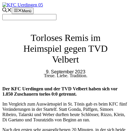
Zum
Inhalt
Menü
springen
Torloses Remis im
Heimspiel gegen TVD
Velbert
9. September 2023
Treue. Liebe. Tradition.
Der KFC Uerdingen und der TVD Velbert haben sich vor
1.850 Zuschauern torlos 0:0 getrennt.
Im Vergleich zum Auswärtsspiel in St. Tönis gab es beim KFC fünf
Veränderungen in der Startelf. Statt Gonda, Päffgen, Simoes
Ribeiro, Talarski und Weber durften heute Schlösser, Rizzo, Klein,
Di Gaetano und Touratzidis von Beginn an ran.
Nach den ersten sehr ausgeglichenen 20 Minuten, in der sich beide