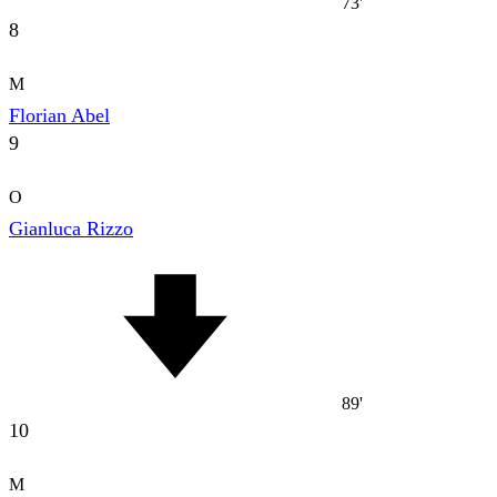
73'
8
M
Florian Abel
9
O
Gianluca Rizzo
89'
10
M