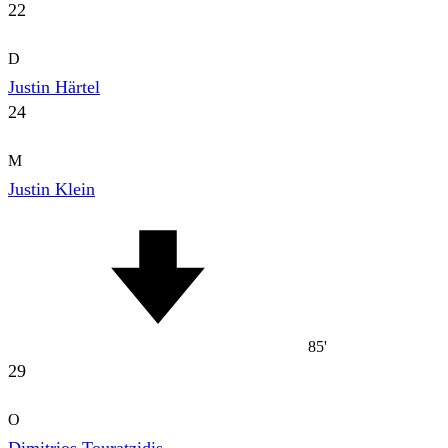
22
D
Justin Härtel
24
M
Justin Klein
85'
29
O
Dimitrios Touratzidis