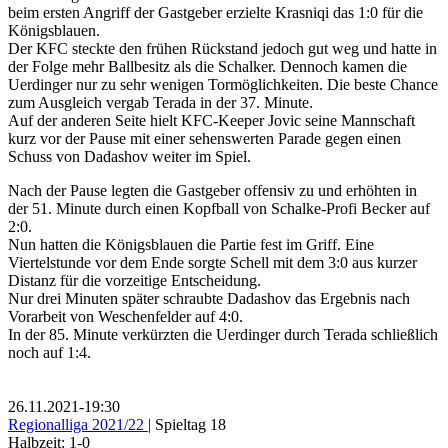
beim ersten Angriff der Gastgeber erzielte Krasniqi das 1:0 für die
Königsblauen.
Der KFC steckte den frühen Rückstand jedoch gut weg und hatte in
der Folge mehr Ballbesitz als die Schalker. Dennoch kamen die
Uerdinger nur zu sehr wenigen Tormöglichkeiten. Die beste Chance
zum Ausgleich vergab Terada in der 37. Minute.
Auf der anderen Seite hielt KFC-Keeper Jovic seine Mannschaft
kurz vor der Pause mit einer sehenswerten Parade gegen einen
Schuss von Dadashov weiter im Spiel.
Nach der Pause legten die Gastgeber offensiv zu und erhöhten in
der 51. Minute durch einen Kopfball von Schalke-Profi Becker auf
2:0.
Nun hatten die Königsblauen die Partie fest im Griff. Eine
Viertelstunde vor dem Ende sorgte Schell mit dem 3:0 aus kurzer
Distanz für die vorzeitige Entscheidung.
Nur drei Minuten später schraubte Dadashov das Ergebnis nach
Vorarbeit von Weschenfelder auf 4:0.
In der 85. Minute verkürzten die Uerdinger durch Terada schließlich
noch auf 1:4.
26.11.2021
-
19:30
Regionalliga 2021/22
| Spieltag 18
Halbzeit: 1-0