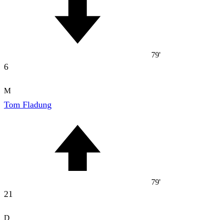
79'
6
M
Tom Fladung
79'
21
D