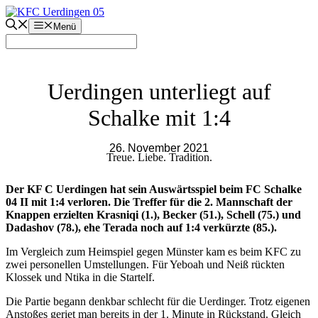
Zum
Inhalt
Menü
springen
Uerdingen unterliegt auf
Schalke mit 1:4
26. November 2021
Treue. Liebe. Tradition.
Der KF C Uerdingen hat sein Auswärtsspiel beim FC Schalke
04 II mit 1:4 verloren. Die Treffer für die 2. Mannschaft der
Knappen erzielten Krasniqi (1.), Becker (51.), Schell (75.) und
Dadashov (78.), ehe Terada noch auf 1:4 verkürzte (85.).
Im Vergleich zum Heimspiel gegen Münster kam es beim KFC zu
zwei personellen Umstellungen. Für Yeboah und Neiß rückten
Klossek und Ntika in die Startelf.
Die Partie begann denkbar schlecht für die Uerdinger. Trotz eigenen
Anstoßes geriet man bereits in der 1. Minute in Rückstand. Gleich