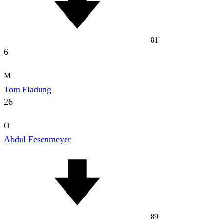
81'
6
M
Tom Fladung
26
O
Abdul Fesenmeyer
89'