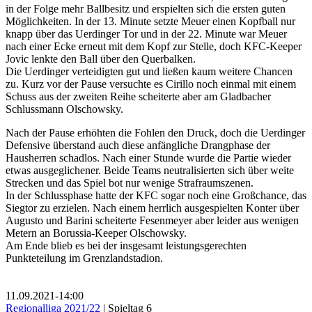
in der Folge mehr Ballbesitz und erspielten sich die ersten guten
Möglichkeiten. In der 13. Minute setzte Meuer einen Kopfball nur
knapp über das Uerdinger Tor und in der 22. Minute war Meuer
nach einer Ecke erneut mit dem Kopf zur Stelle, doch KFC-Keeper
Jovic lenkte den Ball über den Querbalken.
Die Uerdinger verteidigten gut und ließen kaum weitere Chancen
zu. Kurz vor der Pause versuchte es Cirillo noch einmal mit einem
Schuss aus der zweiten Reihe scheiterte aber am Gladbacher
Schlussmann Olschowsky.
Nach der Pause erhöhten die Fohlen den Druck, doch die Uerdinger
Defensive überstand auch diese anfängliche Drangphase der
Hausherren schadlos. Nach einer Stunde wurde die Partie wieder
etwas ausgeglichener. Beide Teams neutralisierten sich über weite
Strecken und das Spiel bot nur wenige Strafraumszenen.
In der Schlussphase hatte der KFC sogar noch eine Großchance, das
Siegtor zu erzielen. Nach einem herrlich ausgespielten Konter über
Augusto und Barini scheiterte Fesenmeyer aber leider aus wenigen
Metern an Borussia-Keeper Olschowsky.
Am Ende blieb es bei der insgesamt leistungsgerechten
Punkteteilung im Grenzlandstadion.
11.09.2021
-
14:00
Regionalliga 2021/22
| Spieltag 6