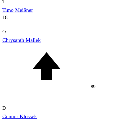
T
Timo Meißner
18
O
Chrysanth Mallek
89'
D
Connor Klossek