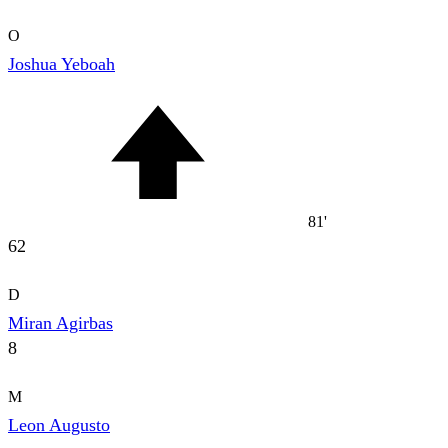
O
Joshua Yeboah
81'
62
D
Miran Agirbas
8
M
Leon Augusto