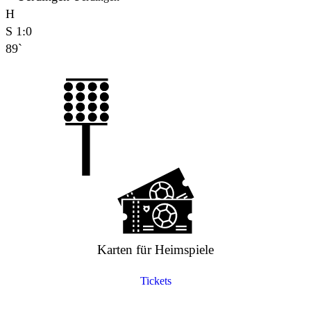
H
S
1:0
89`
Karten für Heimspiele
Tickets