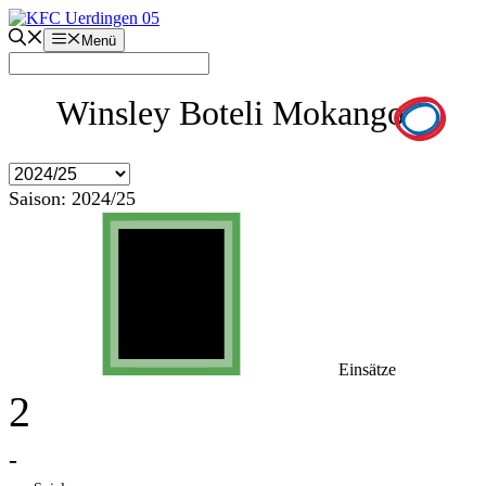
Zum
Inhalt
Menü
springen
Winsley Boteli Mokango
Saison:
2024/25
Einsätze
2
-