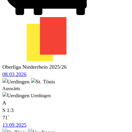
Oberliga Niederrhein 2025/26
08.03.2026
Auswärts
Uerdingen
A
S
1:3
71`
13.09.2025