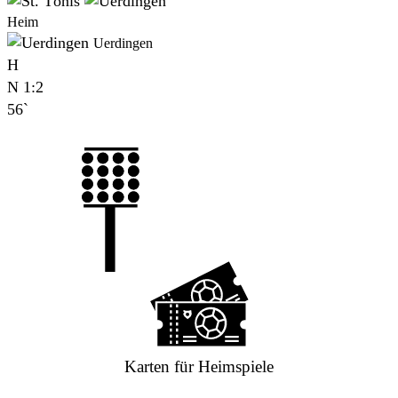
Heim
Uerdingen
H
N
1:2
56`
Karten für Heimspiele