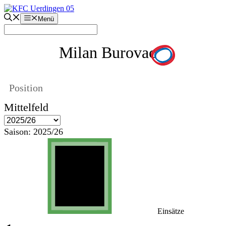
Zum
Inhalt
Menü
springen
Milan Burovac
Position
Mittelfeld
Saison:
2025/26
Einsätze