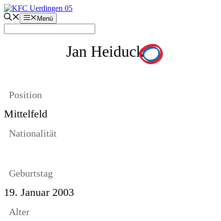
Zum
Inhalt
Menü
springen
Jan Heiduck
Position
Mittelfeld
Nationalität
Geburtstag
19. Januar 2003
Alter